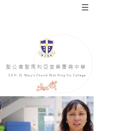
​聖公會聖馬利亞堂莫慶堯中學
S.K.H. St. Mary's Church Mok Hing Yiu College