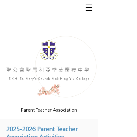
​聖公會聖馬利亞堂莫慶堯中學
S.K.H. St. Mary's Church Mok Hing Yiu College
Parent Teacher Association
2025-2026
Parent Teacher