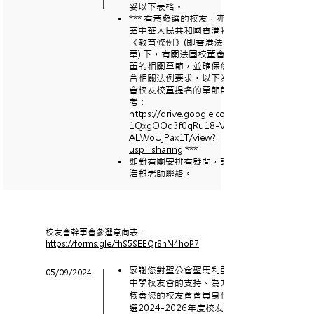
妥以下表格。
*** 有意參選的校友，亦請先行閱
讀中華人民共和國香港特別行政區
《教育條例》(即香港法例第279
章) 下，有關法團校董會及校友校
董的相關章節，並確保您知悉及符
合相關法例要求。以下為有關校董
會校友校董提名的章節節錄供參
考：
https://drive.google.com/file/d/
1QxgOOq3f0qRu18-V7y23-
ALWoUjPax1T/view?
usp=sharing
***
如對有關安排有疑問，請向母校吳
浩麒老師聯絡。
校友會幹事會參選意向表：
https://forms.gle/fhS5SEEQr8nN4hoP7
感謝您對聖公會聖馬利亞堂莫慶堯
05/09
/2024
中學校友會的支持。為方便校友會
核實您的校友會會員身份，如欲參
選2024-2026年度校友會幹事，