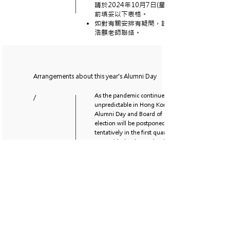
請於2024年10月7日(星期一)或以
前填妥以下表格。
如對有關安排有疑問，請向
浩麒老師聯絡。
Arrangements about this year's Alumni Day
As the pandemic continues to be
/
unpredictable in Hong Kong, the
Alumni Day and Board of Directors
election will be postponed until 2021,
tentatively in the first quarter of the
year, with the date to be determined.
During this time of pandemic, we
hope that all alumni will be well.
After the pandemic subsides, more
meetings and exchanges will be
arranged.