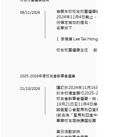
校友校董選舉通告
有關本校校友校董選舉的提名已於
08/11/2024
2024年11月4日截止，現收到一
份確定有效的提名，
名單如下﹕
1. 李德康 Lee Tak Hong
校友校董選舉主任 啟
2025-2026
年度校友會幹事會選舉
謹訂於2024年11月16日(星期六)
21/10/2024
於本校禮堂舉行2025-2026年度
校友會幹事會選舉。由 2024年
10月21日至11月4日接受提名*。
誠邀聖公會聖馬利亞堂莫慶堯中學
(前名為「聖馬利亞堂中學」 )歷屆
畢業校友屆時踴躍投票！
當日活動安排：