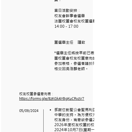
當日活動安排：
校友會幹事會選舉
法團校董會校友校董選舉
14:00 - 17:00
校友校
董選舉主任 謹啟
*選舉主任將按早前已表達參選法
團校董會校友校董意向的校友發出
參加表格，參選者請於限期前將表
格交回吳浩麒老師。
校友校董參選意向表：
https://forms.gle/8zKGkAYBgKuCRvzV7
感謝您對聖公會聖馬利亞堂莫慶堯
05/09/2024
中學的支持。為方便校方核實您的
校友身份，有意欲參選2024-
2026年度校友校董的校友，請於
2024年10月7日(星期一)或以前填