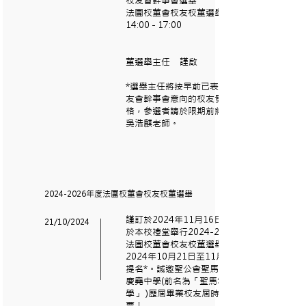
校友會幹事會選舉
法團校董會校友校董選舉
14:00 - 17:00
校友校
董選舉主任 謹啟
*選舉主任將按早前已表達參選校
友會幹事會意向的校友發出參加表
格，參選者請於限期前將表格交回
吳浩麒老師。
2024-2026
年度法團校董會校友校董選舉
謹訂於2024年11月16日(星期六)
21/10/2024
於本校禮堂舉行2024-2026年度
法團校董會校友校董選舉。由
2024年10月21日至11月4日接受
提名*。誠邀聖公會聖馬利亞堂莫
慶堯中學(前名為「聖馬利亞堂中
學」 )歷屆畢業校友屆時踴躍投
票！